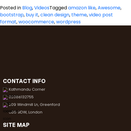
Posted in
Blog
,
Videos
Tagged
amazon like
,
Awesome
,
bootstrap
,
buy it
,
clean design
,
theme
,
video post
format
,
woocommerce
,
wordpress
CONTACT INFO
Kathmandu Corner
02088132755
209 Windmill Ln, Greenford
UB6 9DW, London
SITE MAP