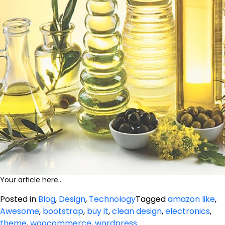
Your article here…
Posted in
Blog
,
Design
,
Technology
Tagged
amazon like
,
Awesome
,
bootstrap
,
buy it
,
clean design
,
electronics
,
theme
,
woocommerce
,
wordpress