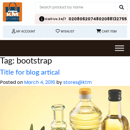
02080620748
02088132755
Call Us 24/7
MY ACCOUNT
WISHLIST
CART ITEM
Tag:
bootstrap
Title for blog artical
Posted on
March 4, 2016
by
stores@ktm